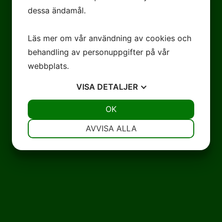
dessa ändamål.
Läs mer om vår användning av cookies och
behandling av personuppgifter på vår
webbplats.
VISA
DETALJER
JA
NEJ
OK
JA
NEJ
NÖDVÄNDIG
INSTÄLLNINGAR
AVVISA ALLA
JA
NEJ
JA
NEJ
MARKNADSFÖRING
STATISTIK