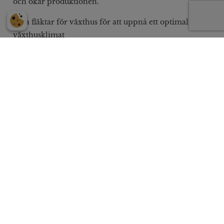
och ökar produktionen.
Våra fläktar för växthus för att uppnå ett optimalt
växthusklimat
Horisontell cirkulationsfläkt
(växthusfläkten)
Denna fläkt återcirkulerar luft över en lång sträcka,