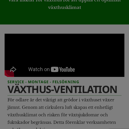
växthusklimat
SERVICE - MONTAGE - FELSÖKNING
VÄXTHUS-VENTILATION
För odlare är det viktigt att grödor i växthuset växer
jämnt. Genom att cirkulera luft skapas ett enhetligt
växthusklimat och risken för växtsjukdomar och
fuktskador begränsas. Detta förenklar verksamheten