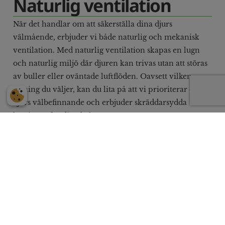
Naturlig ventilation
När det handlar om att säkerställa dina djurs
välmående, erbjuder vi både naturlig och mekanisk
ventilation. Med naturlig ventilation skapas en lugn
och naturlig miljö där djuren kan trivas utan att störas
av buller eller oväntade luftflöden. Oavsett vilken
lösning du väljer, kan du lita på att vi prioriterar dina
djurs välbefinnande och erbjuder skräddarsydda
lösningar för dina behov.
Vår filosofi om stallventilation.