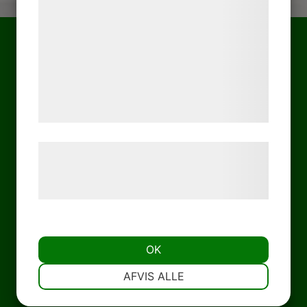
kan blive delt med annoncerings- og
analysepartnere, som kan kombinere dem
med data, du tidligere har givet dem eller
de har indsamlet gennem din brug af deres
tjenester. Ved at klikke på 'OK' giver du
samtykke til disse formål.
Læs mere om vores brug af cookies og
behandling af persondata på vores
hjemmeside.
OK
NØDVENDIGE
PRÆFERENCER
AFVIS ALLE