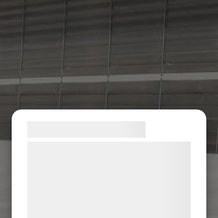
Samtykke til cookies
Vi og vores samarbejdspartnere bruger
teknologier, herunder cookies, til at
indsamle oplysninger om dig til forskellige
formål, herunder: Tilpasning af annoncering,
bedre brugeroplevelse, funktionalitet,
statistik og marketing. Disse oplysninger