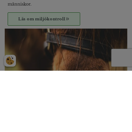
människor.
Läs om miljökontroll