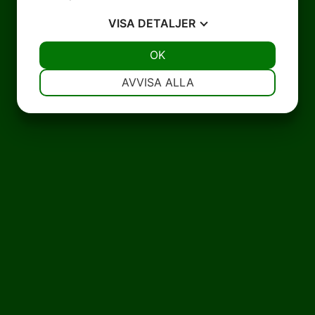
VISA
DETALJER
JA
NEJ
OK
JA
NEJ
NÖDVÄNDIG
INSTÄLLNINGAR
AVVISA ALLA
JA
NEJ
JA
NEJ
MARKNADSFÖRING
STATISTIK