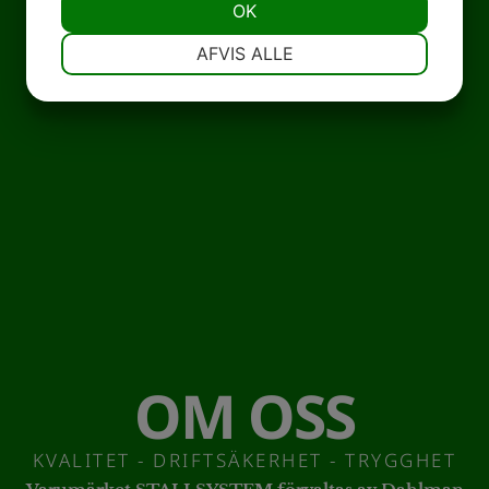
OK
NØDVENDIGE
PRÆFERENCER
AFVIS ALLE
MARKETING
STATISTIK
OM OSS
KVALITET - DRIFTSÄKERHET - TRYGGHET