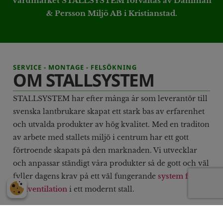
Varumärket STALLSYSTEM förvaltas av Dahlman
& Persson Miljö AB i Kristianstad.
SERVICE - MONTAGE - FELSÖKNING
OM STALLSYSTEM
STALLSYSTEM har efter många år som leverantör till
svenska lantbrukare skapat ett stark bas av erfarenhet
och utvalda produkter av hög kvalitet. Med en traditon
av arbete med stallets miljö i centrum har ett gott
förtroende skapats på den marknaden. Vi utvecklar
och anpassar ständigt våra produkter så de gott och väl
fyller dagens krav på ett väl fungerande
system för
stallventilation
i ett modernt stall.
STALLSYSTEM har egna försäljare men också
återförsäljare över hela landet.