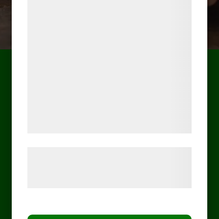
indsamle oplysninger om dig til forskellige
formål, herunder: Tilpasning af annoncering,
bedre brugeroplevelse, funktionalitet,
statistik og marketing. Disse oplysninger
kan blive delt med annoncerings- og
analysepartnere, som kan kombinere dem
med data, du tidligere har givet dem eller
de har indsamlet gennem din brug af deres
tjenester. Ved at klikke på 'OK' giver du
samtykke til disse formål.
Læs mere om vores brug af cookies og
behandling af persondata på vores
hjemmeside.